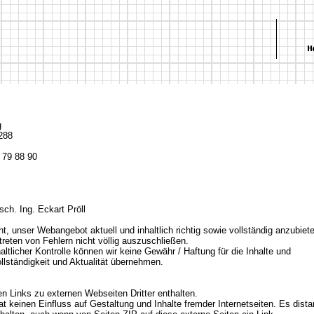
g
 288
/ 79 88 90
tsch. Ing. Eckart Pröll
t, unser Webangebot aktuell und inhaltlich richtig sowie vollständig anzubiet
reten von Fehlern nicht völlig auszuschließen.
haltlicher Kontrolle können wir keine Gewähr / Haftung für die Inhalte und
ollständigkeit und Aktualität übernehmen.
n Links zu externen Webseiten Dritter enthalten.
t keinen Einfluss auf Gestaltung und Inhalte fremder Internetseiten. Es dista