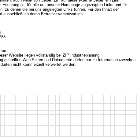
nhalten, auch wenn von Seiten ZIP auf diese externe Seiten ein Link
 Erklärung gilt für alle auf unserer Homepage angezeigten Links und für
ten, zu denen die bei uns angelegten Links führen. Für den Inhalt der
nd ausschließlich deren Betreiber verantwortlich.
g
 288
lten.
eser Website liegen vollständig bei ZIP Industrieplanung.
ung gestellten Web-Seiten und Dokumente dürfen nur zu Informationszwecken
 dürfen nicht kommerziell verwertet werden.